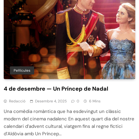
Pel·lícules
4 de desembre — Un Príncep de Nadal
Redacció
Desembre 4, 2025
0
6 Mins
Una comèdia romàntica que ha esdevingut un clàssic
modern del cinema nadalenc En aquest quart dia del nostre
calendari d’advent cultural, viatgem fins al regne fictici
d’Aldòvia amb Un Príncep…