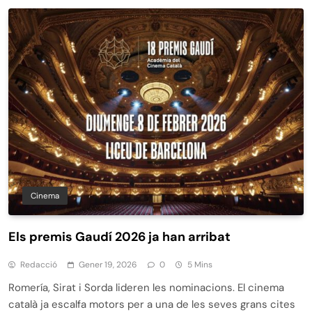
Cinema
Els premis Gaudí 2026 ja han arribat
Redacció
Gener 19, 2026
0
5 Mins
Romería, Sirat i Sorda lideren les nominacions. El cinema
català ja escalfa motors per a una de les seves grans cites