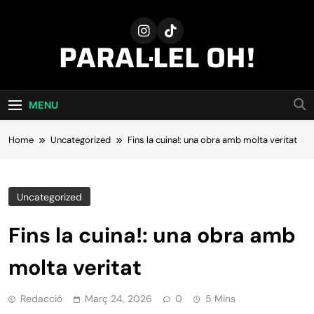
Skip
to
content
PARAL·LEL OH!
MENU
Home
Uncategorized
Fins la cuina!: una obra amb molta veritat
Uncategorized
Fins la cuina!: una obra amb
molta veritat
Redacció
Març 24, 2026
0
5 Mins