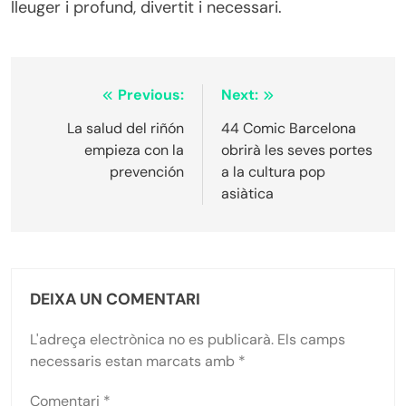
lleuger i profund, divertit i necessari.
Navegació
Previous:
Next:
d'entrades
La salud del riñón
44 Comic Barcelona
empieza con la
obrirà les seves portes
prevención
a la cultura pop
asiàtica
DEIXA UN COMENTARI
L'adreça electrònica no es publicarà.
Els camps
necessaris estan marcats amb
*
Comentari
*