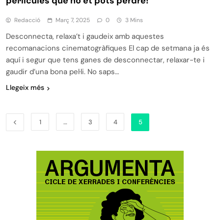
pel·lícules que no et pots perdre!
Redacció
Març 7, 2025
0
3 Mins
Desconnecta, relaxa’t i gaudeix amb aquestes
recomanacions cinematogràfiques El cap de setmana ja és
aquí i segur que tens ganes de desconnectar, relaxar-te i
gaudir d’una bona pel·li. No saps…
Llegeix més
1
…
3
4
5