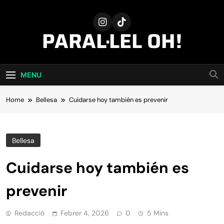
Skip
to
content
PARAL·LEL OH!
MENU
Home
Bellesa
Cuidarse hoy también es prevenir
Bellesa
Cuidarse hoy también es
prevenir
Redacció
Febrer 4, 2026
0
5 Mins