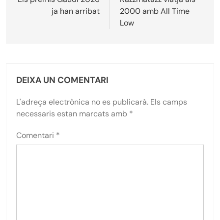
d'entrades
ja han arribat
2000 amb All Time
Low
DEIXA UN COMENTARI
L'adreça electrònica no es publicarà.
Els camps
necessaris estan marcats amb
*
Comentari
*