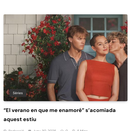
Sèries
“El verano en que me enamoré” s’acomiada
aquest estiu
Redacció
Juny 30, 2025
0
5 Mins