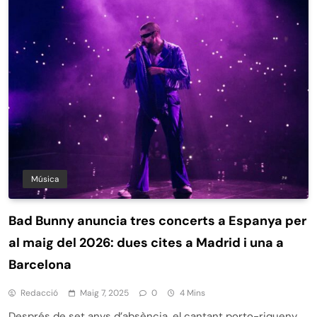
Música
Bad Bunny anuncia tres concerts a Espanya per
al maig del 2026: dues cites a Madrid i una a
Barcelona
Redacció
Maig 7, 2025
0
4 Mins
Després de set anys d’absència, el cantant porto-riqueny