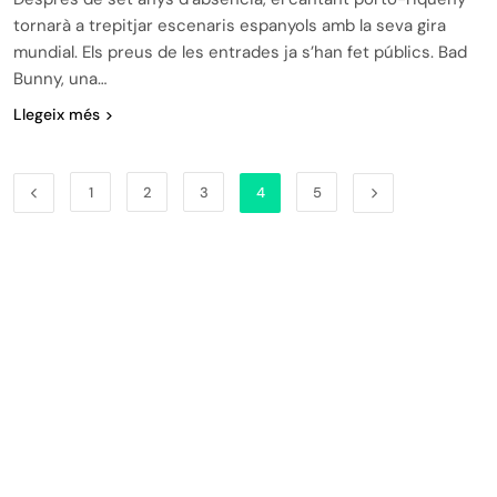
tornarà a trepitjar escenaris espanyols amb la seva gira
mundial. Els preus de les entrades ja s’han fet públics. Bad
Bunny, una…
Llegeix més
1
2
3
4
5