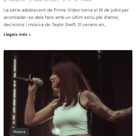
La sèrie adolescent de Prime Video torna el 16 de juliol per
acomiadar-se dels fans amb un últim estiu ple d’amor,
decisions i música de Taylor Swift. El verano en…
Llegeix més
Música