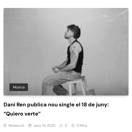
Música
Dani Ren publica nou single el 18 de juny:
“Quiero verte”
Redacció
Juny 14, 2025
0
2 Mins