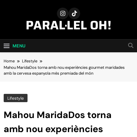
Skip
to
content
PARAL·LEL OH!
MENU
Home
Lifestyle
Mahou MaridaDos torna amb nou experiències gourmet maridades
amb la cervesa espanyola més premiada del món
Lifestyle
Mahou MaridaDos torna
amb nou experiències