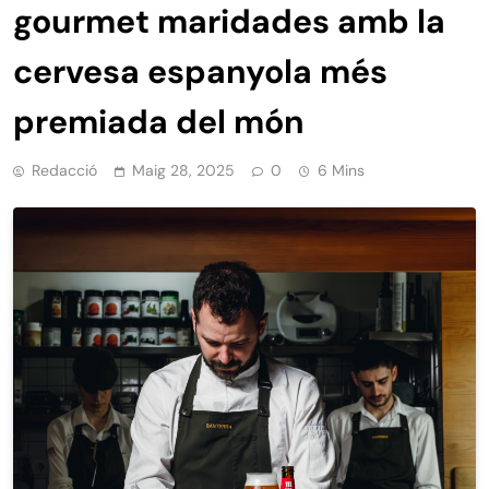
gourmet maridades amb la
cervesa espanyola més
premiada del món
Redacció
Maig 28, 2025
0
6 Mins