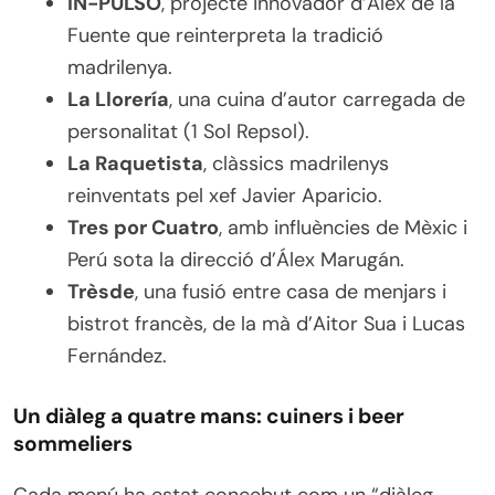
IN-PULSO
, projecte innovador d’Álex de la
Fuente que reinterpreta la tradició
madrilenya.
La Llorería
, una cuina d’autor carregada de
personalitat (1 Sol Repsol).
La Raquetista
, clàssics madrilenys
reinventats pel xef Javier Aparicio.
Tres por Cuatro
, amb influències de Mèxic i
Perú sota la direcció d’Álex Marugán.
Trèsde
, una fusió entre casa de menjars i
bistrot francès, de la mà d’Aitor Sua i Lucas
Fernández.
Un diàleg a quatre mans: cuiners i beer
sommeliers
Cada menú ha estat concebut com un “diàleg