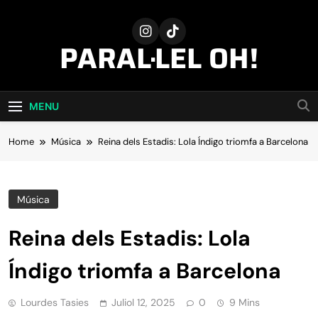
Skip
to
content
PARAL·LEL OH!
MENU
Home
Música
Reina dels Estadis: Lola Índigo triomfa a Barcelona
Música
Reina dels Estadis: Lola
Índigo triomfa a Barcelona
Lourdes Tasies
Juliol 12, 2025
0
9 Mins