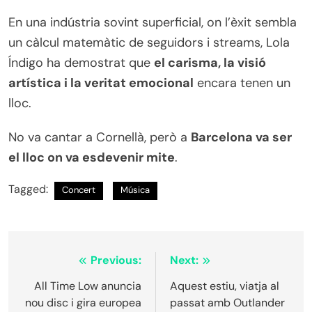
En una indústria sovint superficial, on l’èxit sembla
un càlcul matemàtic de seguidors i streams, Lola
Índigo ha demostrat que
el carisma, la visió
artística i la veritat emocional
encara tenen un
lloc.
No va cantar a Cornellà, però a
Barcelona va ser
el lloc on va esdevenir mite
.
Tagged:
Concert
Música
Navegació
Previous:
Next:
d'entrades
All Time Low anuncia
Aquest estiu, viatja al
nou disc i gira europea
passat amb Outlander