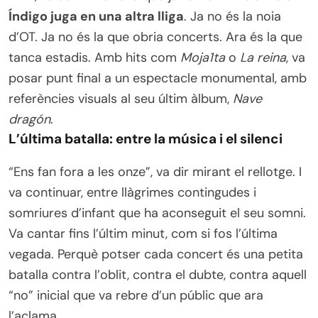
Índigo juga en una altra lliga
. Ja no és la noia
d’OT. Ja no és la que obria concerts. Ara és la que
tanca estadis. Amb hits com
Moja1ta
o
La reina
, va
posar punt final a un espectacle monumental, amb
referències visuals al seu últim àlbum,
Nave
dragón
.
L’última batalla: entre la música i el silenci
“Ens fan fora a les onze”, va dir mirant el rellotge. I
va continuar, entre llàgrimes contingudes i
somriures d’infant que ha aconseguit el seu somni.
Va cantar fins l’últim minut, com si fos l’última
vegada. Perquè potser cada concert és una petita
batalla contra l’oblit, contra el dubte, contra aquell
“no” inicial que va rebre d’un públic que ara
l’aclama.