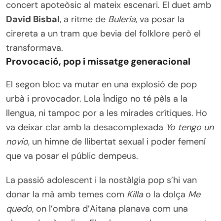
concert apoteòsic al mateix escenari. El duet amb
David Bisbal
, a ritme de
Bulería
, va posar la
cirereta a un tram que bevia del folklore però el
transformava.
Provocació, pop i missatge generacional
El segon bloc va mutar en una explosió de pop
urbà i provocador. Lola Índigo no té pèls a la
llengua, ni tampoc por a les mirades crítiques. Ho
va deixar clar amb la desacomplexada
Yo tengo un
novio
, un himne de llibertat sexual i poder femení
que va posar el públic dempeus.
La passió adolescent i la nostàlgia pop s’hi van
donar la mà amb temes com
Killa
o la dolça
Me
quedo
, on l’ombra d’Aitana planava com una