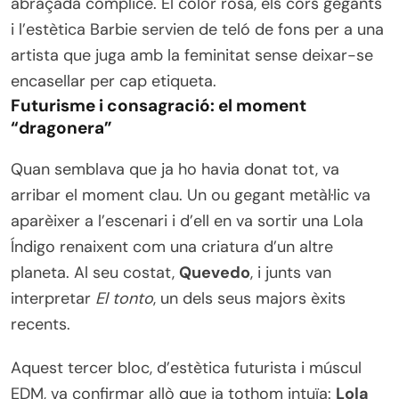
abraçada còmplice. El color rosa, els cors gegants
i l’estètica Barbie servien de teló de fons per a una
artista que juga amb la feminitat sense deixar-se
encasellar per cap etiqueta.
Futurisme i consagració: el moment
“dragonera”
Quan semblava que ja ho havia donat tot, va
arribar el moment clau. Un ou gegant metàl·lic va
aparèixer a l’escenari i d’ell en va sortir una Lola
Índigo renaixent com una criatura d’un altre
planeta. Al seu costat,
Quevedo
, i junts van
interpretar
El tonto
, un dels seus majors èxits
recents.
Aquest tercer bloc, d’estètica futurista i múscul
EDM, va confirmar allò que ja tothom intuïa:
Lola