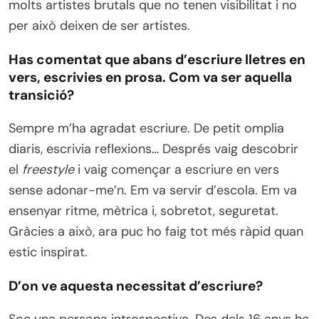
molts artistes brutals que no tenen visibilitat i no
per això deixen de ser artistes.
Has comentat que abans d’escriure lletres en
vers, escrivies en prosa. Com va ser aquella
transició?
Sempre m’ha agradat escriure. De petit omplia
diaris, escrivia reflexions… Després vaig descobrir
el
freestyle
i vaig començar a escriure en vers
sense adonar-me’n. Em va servir d’escola. Em va
ensenyar ritme, mètrica i, sobretot, seguretat.
Gràcies a això, ara puc ho faig tot més ràpid quan
estic inspirat.
D’on ve aquesta necessitat d’escriure?
Soc una persona introspectiva. Des dels 16 anys he