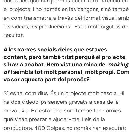
buscades, que han permès posar tota l’atenció en
el projecte. I no només en les cançons, sinó també
en com transmetre a través del format visual, amb
els vídeos, les produccions… Estic molt orgullós del
resultat.
A les xarxes socials deies que estaves
content, però també trist perquè el projecte
s’havia acabat. Hem vist una mica del
making
of
i sembla tot molt personal, molt propi. Com
va ser aquesta part del procés?
Sí, és tal com dius. És un projecte molt casolà. Hi
ha dos videoclips sencers gravats a casa de la
meva àvia. Ha estat una sort també tenir amics
que s’han prestat a ajudar-me. I els de la
productora, 400 Golpes, no només han executat: