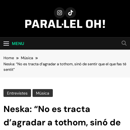
Skip
to
content
PARAL·LEL OH!
MENU
Home
Música
Neska: “No es tracta d’agradar a tothom, sinó de sentir que el que fas té
sentit”
Entrevistes
Música
Neska: “No es tracta
d’agradar a tothom, sinó de