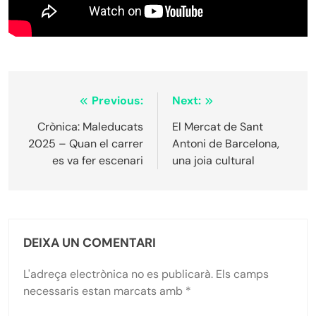
Navegació
Previous:
Next:
d'entrades
Crònica: Maleducats
El Mercat de Sant
2025 – Quan el carrer
Antoni de Barcelona,
es va fer escenari
una joia cultural
DEIXA UN COMENTARI
L'adreça electrònica no es publicarà.
Els camps
necessaris estan marcats amb
*