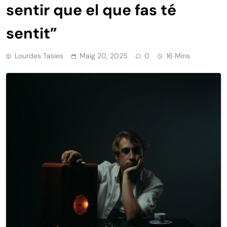
sentir que el que fas té
sentit”
Lourdes Tasies
Maig 20, 2025
0
16 Mins