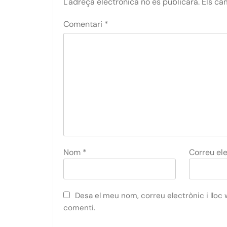
L'adreça electrònica no es publicarà.
Els ca
Comentari
*
Nom
*
Correu el
Desa el meu nom, correu electrònic i llo
comenti.