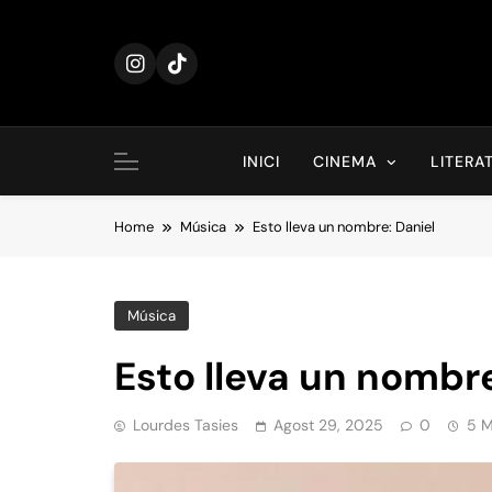
Skip
to
content
INICI
CINEMA
LITERA
Home
Música
Esto lleva un nombre: Daniel
Música
Esto lleva un nombre
Lourdes Tasies
Agost 29, 2025
0
5 M