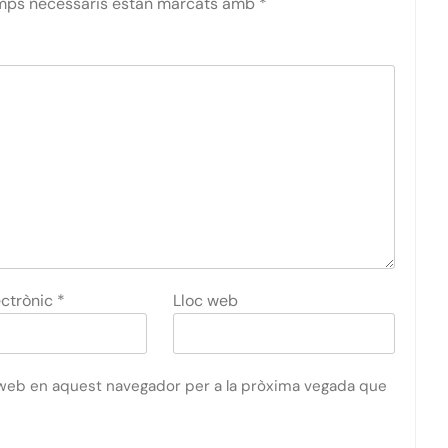
mps necessaris estan marcats amb
*
ectrònic
*
Lloc web
c web en aquest navegador per a la pròxima vegada que