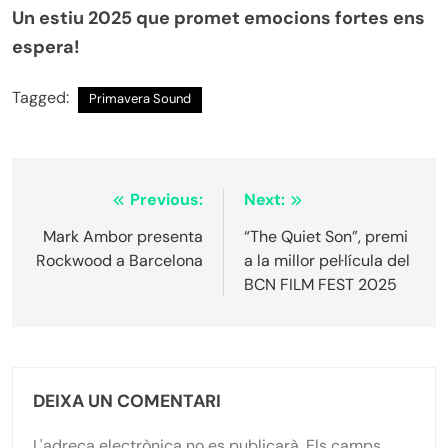
Un estiu 2025 que promet emocions fortes ens
espera!
Tagged:
Primavera Sound
Navegació
Previous:
Next:
d'entrades
Mark Ambor presenta
“The Quiet Son”, premi
Rockwood a Barcelona
a la millor pel·lícula del
BCN FILM FEST 2025
DEIXA UN COMENTARI
L'adreça electrònica no es publicarà.
Els camps