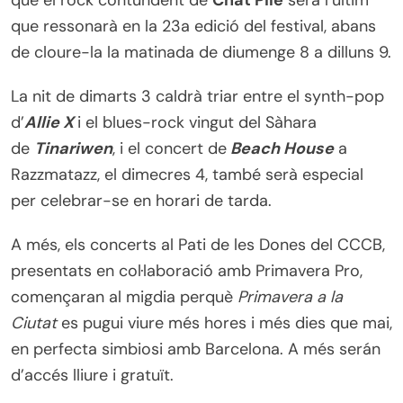
que el rock contundent de
Chat Pile
serà l’últim
que ressonarà en la 23a edició del festival, abans
de cloure-la la matinada de diumenge 8 a dilluns 9.
La nit de dimarts 3 caldrà triar entre el synth-pop
d’
Allie X
i el blues-rock vingut del Sàhara
de
Tinariwen
, i el concert de
Beach House
a
Razzmatazz, el dimecres 4, també serà especial
per celebrar-se en horari de tarda.
A més, els concerts al Pati de les Dones del CCCB,
presentats en col·laboració amb Primavera Pro,
començaran al migdia perquè
Primavera a la
Ciutat
es pugui viure més hores i més dies que mai,
en perfecta simbiosi amb Barcelona. A més serán
d’accés lliure i gratuït.