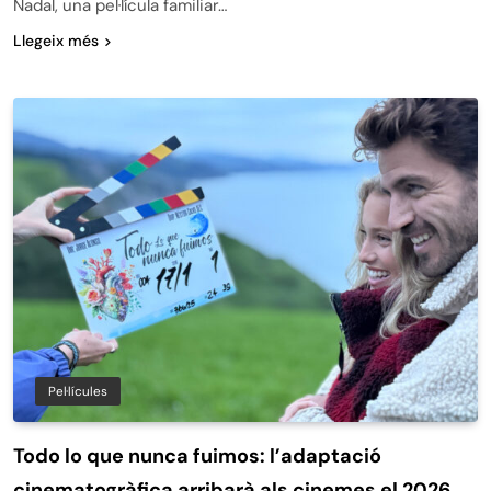
Nadal, una pel·lícula familiar…
Llegeix més
Pel·lícules
Todo lo que nunca fuimos: l’adaptació
cinematogràfica arribarà als cinemes el 2026