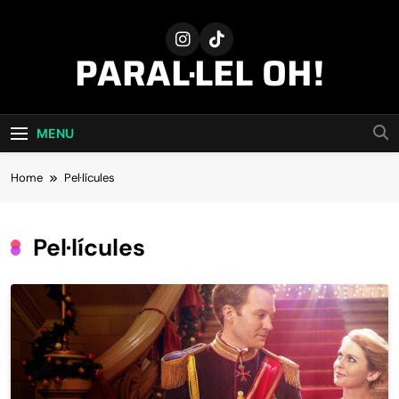
Skip
to
content
PARAL·LEL OH!
MENU
Home
Pel·lícules
Pel·lícules