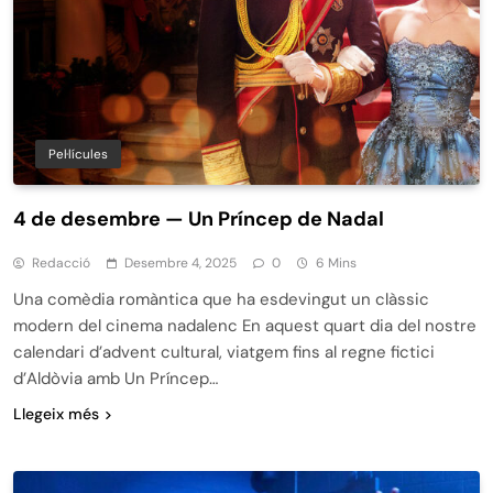
Pel·lícules
4 de desembre — Un Príncep de Nadal
Redacció
Desembre 4, 2025
0
6 Mins
Una comèdia romàntica que ha esdevingut un clàssic
modern del cinema nadalenc En aquest quart dia del nostre
calendari d’advent cultural, viatgem fins al regne fictici
d’Aldòvia amb Un Príncep…
Llegeix més