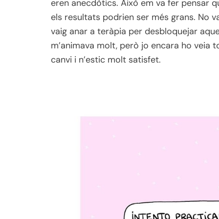
eren anecdòtics. Això em va fer pensar que
els resultats podrien ser més grans. No va s
vaig anar a teràpia per desbloquejar aquel
m’animava molt, però jo encara ho veia tot
canvi i n’estic molt satisfet.