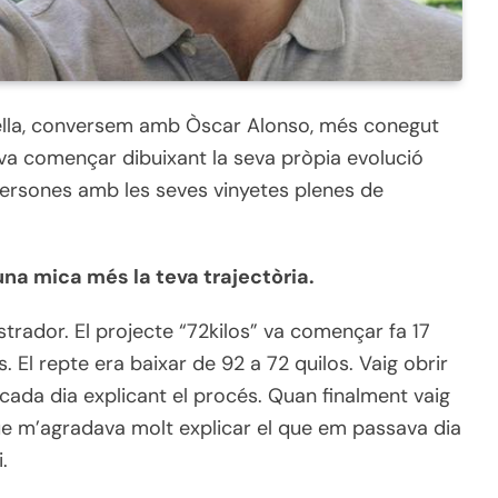
ella, conversem amb Òscar Alonso, més conegut
e va començar dibuixant la seva pròpia evolució
 persones amb les seves vinyetes plenes de
na mica més la teva trajectòria.
ustrador. El projecte “72kilos” va començar fa 17
 El repte era baixar de 92 a 72 quilos. Vaig obrir
cada dia explicant el procés. Quan finalment vaig
que m’agradava molt explicar el que em passava dia
.