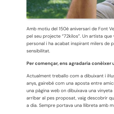
Amb motiu del 150è aniversari de Font V
pel seu projecte “72kilos”. Un artista qu
personal i ha acabat inspirant milers de
sensibilitat.
Per començar, ens agradaria conèixer u
Actualment treballo com a dibuixant i il·l
anys, gairebé com una aposta entre amics.
una pàgina web on dibuixava una vinyeta 
arribar al pes proposat, vaig descobrir 
a dia. Sempre portava una llibreta amb mi