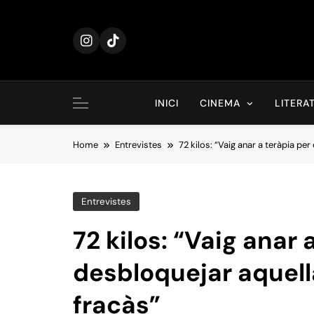
Skip
to
content
INICI
CINEMA
LITERA
Home
Entrevistes
72 kilos: “Vaig anar a teràpia per
Entrevistes
72 kilos: “Vaig anar 
desbloquejar aquella
fracàs”