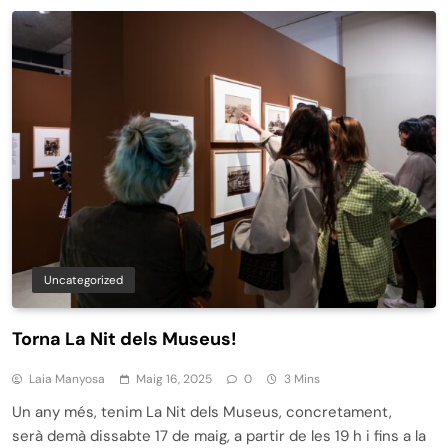
Uncategorized
Torna La Nit dels Museus!
Laia Manyosa
Maig 16, 2025
0
3 Mins
Un any més, tenim La Nit dels Museus, concretament,
serà demà dissabte 17 de maig, a partir de les 19 h i fins a la