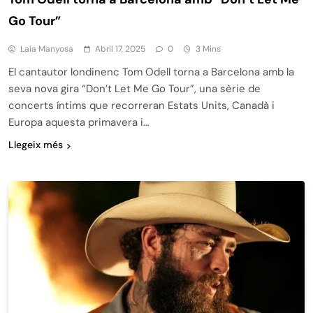
Go Tour”
Laia Manyosa
Abril 17, 2025
0
3 Mins
El cantautor londinenc Tom Odell torna a Barcelona amb la
seva nova gira “Don’t Let Me Go Tour”, una sèrie de
concerts íntims que recorreran Estats Units, Canadà i
Europa aquesta primavera i…
Llegeix més